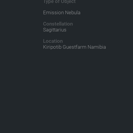
Type of Object
Emission Nebula
Constellation
Sagittarius
Location
Kiripotib Guestfarm Namibia