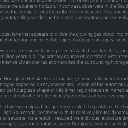
ally dark and transparent skies. For observers in Central Eu
 above the southern horizon. In contrast, observers in the Sou
, as the nebula climbs high into the sky between May and A
ng outstanding conditions for visual observation and deep-sk
dust lane that appears to divide the glowing gas cloud into 
el or lagoon and gives the object its distinctive appearance.
ew stars are currently being formed. At its heart lies the you
illion years old. The primary source of ionization within the
 intense ultraviolet radiation excites the surrounding hydrog
he Hourglass Nebula. For a long time, I never fully understood
 images appeared on my screen and I disabled the automatic 
trical hourglass shape of this inner region became immedia
tretch to check whether the nebula’s core was already overexpo
h a hydrogen-alpha filter quickly revealed the problem. The hi
n High Gain mode, combined with its relatively limited dynami
 to saturate. As a result, I reduced the individual exposure ti
t completely counterintuitive under Namibia’s exceptionally da