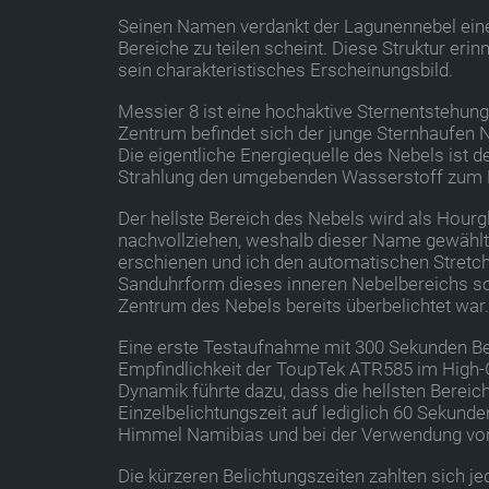
Seinen Namen verdankt der Lagunennebel eine
Bereiche zu teilen scheint. Diese Struktur er
sein charakteristisches Erscheinungsbild.
Messier 8 ist eine hochaktive Sternentstehun
Zentrum befindet sich der junge Sternhaufen N
Die eigentliche Energiequelle des Nebels ist d
Strahlung den umgebenden Wasserstoff zum L
Der hellste Bereich des Nebels wird als Hour
nachvollziehen, weshalb dieser Name gewählt
erschienen und ich den automatischen Stretch
Sanduhrform dieses inneren Nebelbereichs sofo
Zentrum des Nebels bereits überbelichtet war.
Eine erste Testaufnahme mit 300 Sekunden Bel
Empfindlichkeit der ToupTek ATR585 im High-
Dynamik führte dazu, dass die hellsten Bereich
Einzelbelichtungszeit auf lediglich 60 Sekun
Himmel Namibias und bei der Verwendung von S
Die kürzeren Belichtungszeiten zahlten sich je