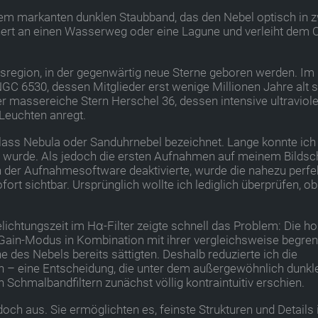
m markanten dunklen Staubband, das den Nebel optisch in 
innert an einen Wasserweg oder eine Lagune und verleiht dem 
gsregion, in der gegenwärtig neue Sterne geboren werden. Im
GC 6530, dessen Mitglieder erst wenige Millionen Jahre alt s
er massereiche Stern Herschel 36, dessen intensive ultraviole
euchten anregt.
glass Nebula oder Sanduhrnebel bezeichnet. Lange konnte ich 
 wurde. Als jedoch die ersten Aufnahmen auf meinem Bildsc
 der Aufnahmesoftware deaktivierte, wurde die nahezu perfe
rt sichtbar. Ursprünglich wollte ich lediglich überprüfen, o
ichtungszeit im Hα-Filter zeigte schnell das Problem: Die h
Gain-Modus in Kombination mit ihrer vergleichsweise begren
e des Nebels bereits sättigten. Deshalb reduzierte ich die
den – eine Entscheidung, die unter dem außergewöhnlich dunkl
chmalbandfiltern zunächst völlig kontraintuitiv erschien.
doch aus. Sie ermöglichten es, feinste Strukturen und Details