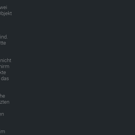
zwei
Objekt
ind.
tte
nicht
hirm
kte
b das
ohe
zten
en
 im