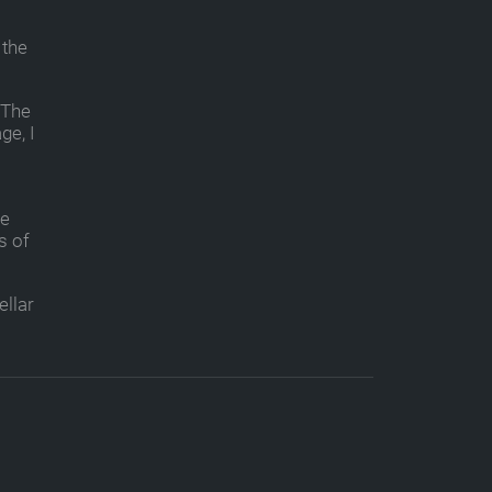
 the
 The
ge, I
ue
s of
ellar