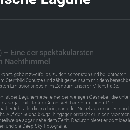
 – Eine der spektakulärsten
am Nachthimmel
kannt, gehört zweifellos zu den schönsten und beliebtesten
ch im Sternbild Schütze und zählt gemeinsam mit dem benachb
ndsten Emissionsnebeln im Zentrum unserer Milchstraße.
en ist der Lagunennebel einer der wenigen Gasnebel, die unter
enz sogar mit bloßem Auge sichtbar sein können. Die
a besteht allerdings darin, dass der Nebel aus unseren nörd
eht. Auf der Südhalbkugel hingegen erreicht er in den Monate
eilweise sogar nahe dem Zenit. Dadurch bietet er dort ideal
n und die Deep-Sky-Fotografie.