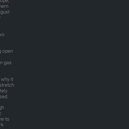
rope,
thern
ugust
y
two
ng open
en gas
 why it
stretch
tely
sed.
gh
c
me to
rk