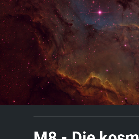
M
8
-
D
i
e
k
o
s