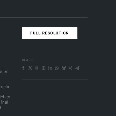
FULL RESOLUTION
SHARE
arten
 sehr
lichen
n Mai
e