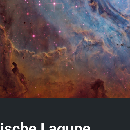
m
i
s
c
h
e
L
a
g
u
n
e