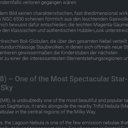
ndernfalls verloren gegangen wären.
 dem Bild seinen charakteristischen, fast dreidimensional wir
ns NGC 6530 scheinen förmlich aus den leuchtenden Gaswol
mich bewusst dafür entschieden, die leichten Magenta-Säum
sie den klassischen und authentischen Hubble-Look unterstrei
reichen Bok-Globulen, die über den gesamten Nebel verteilt 
ichtundurchlässige Staubwolken, in denen sich oftmals neue S
äsentieren gewissermaßen die Kinderstuben der nächsten
 zu einer der interessantesten Sternentstehungsregionen u
) – One of the Most Spectacular Star-
 Sky
M8), is undoubtedly one of the most beautiful and popular t
on Sagittarius, it ranks alongside the nearby Trifid Nebula (M
bulae in the central regions of the Milky Way.
ars, the Lagoon Nebula is one of the few emission nebulae tha