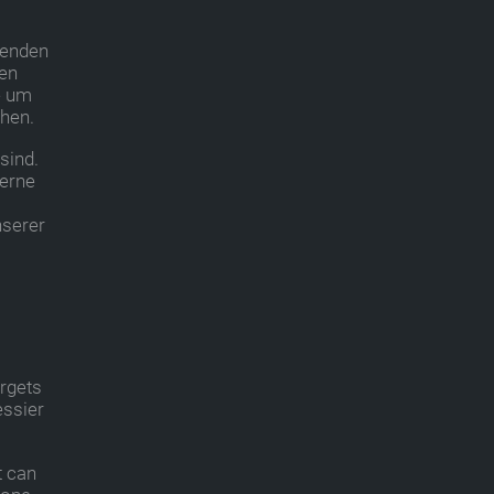
kenden
ken
e um
chen.
sind.
terne
nserer
argets
essier
t can