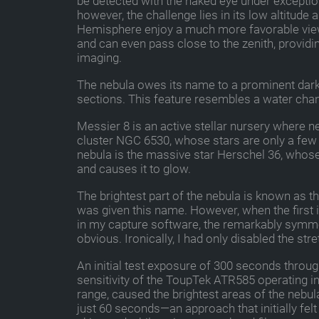
be detected with the naked eye under exception
however, the challenge lies in its low altitude
Hemisphere enjoy a much more favorable view
and can even pass close to the zenith, providi
imaging.
The nebula owes its name to a prominent dark 
sections. This feature resembles a water chann
Messier 8 is an active stellar nursery where n
cluster NGC 6530, whose stars are only a few m
nebula is the massive star Herschel 36, whose
and causes it to glow.
The brightest part of the nebula is known as t
was given this name. However, when the first
in my capture software, the remarkably symme
obvious. Ironically, I had only disabled the s
An initial test exposure of 300 seconds throug
sensitivity of the ToupTek ATR585 operating i
range, caused the brightest areas of the nebula
just 60 seconds—an approach that initially fel