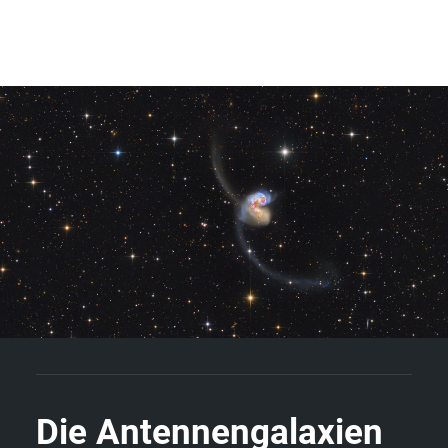
YouTube
Coaching
Bücher
BLOG
D
i
e
A
n
t
e
n
n
e
n
g
a
l
a
x
i
e
n