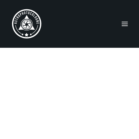
ABOUT ME / ÜBER MICH
NEBULAE
Emission Nebulae
Reflection Nebulae
Dark Nebulae
SNRs and PNe
Star Clusters
GALAXIES
MISCELLANEOUS
Widefields
Solar System
Gear/Equipment
Observing Sites
Capella Observatory
EDUCATION / BILDUNG