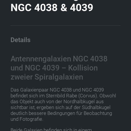
N
G
C
4
0
3
8
&
4
0
3
9
Details
Antennengalaxien NGC 4038
und NGC 4039 – Kollision
zweier Spiralgalaxien
Das Galaxienpaar NGC 4038 und NGC 4039
befindet sich im Sternbild Rabe (Corvus). Obwohl
das Objekt auch von der Nordhalbkugel aus
sichtbar ist, ergeben sich auf der Südhalbkugel
deutlich bessere Bedingungen für Beobachtung
und Fotografie.
Beide Galaxien befinden sich in einem