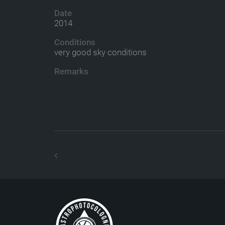
Date
2014
Conditions
very good sky conditions
Remarks