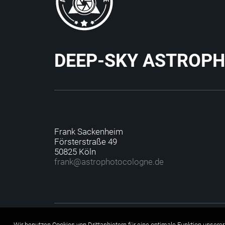
DEEP-SKY ASTROP
Frank Sackenheim
Försterstraße 49
50825 Köln
f
rank@astrophotocolo
gne.de
Wir benutzen Cookies von Drittanbietern für eine optimale Funktion unserer 