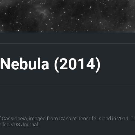
N
e
b
u
l
a
(
2
0
1
4
)
of Cassiopeia, imaged from Izána at Tenerife Island in 2014. T
lled VDS Journal.