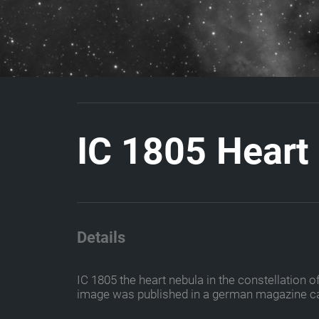
I
C
1
8
0
5
H
e
a
r
t
Details
IC 1805 the heart nebula in the constellation 
image was published in a german magazine ca